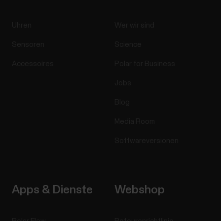
Uhren
Wer wir sind
Sensoren
Science
Accessoires
Polar for Business
Jobs
Blog
Media Room
Softwareversionen
Apps & Dienste
Webshop