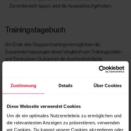
Zonenbereich tippst, wird die Auswahl aufgehoben.
Trainingstagebuch
Am Ende des Gruppentrainings ermöglichen die
Zusammenfassungen einen Vergleich von Trainingszielen
und Eindrücken. Du kannst die durchschnittliche
Herzfrequenz der Teilnehmer am Gruppentraining als Kurve
anzeigen und sie mit den geplanten Herzfrequenz-
basierten Phasen vergleichen. Die persönlichen
Zustimmung
Details
Über Cookies
Trainingsdaten jedes Teilnehmers erscheinen automatisch
auch in seinem Flow Konto. Die Teilnehmer können zum
Beispiel ihre Herzfrequenz-Kurve mit den geplanten
Diese Webseite verwendet Cookies
Herzfrequenz-basierten Phasen in Flow vergleichen.
Um dir ein optimales Nutzererlebnis zu ermöglichen und
die relevantesten Anzeigen zu präsentieren, verwenden
wir Cookies. Du kannst unsere Cookies akzeptieren oder