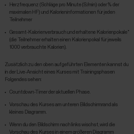
Herzfrequenz (Schläge pro Minute (S/min) oder % der
maximalen HF) und Kalorieninformationen für jeden
Teilnehmer
Gesamt-Kalorienverbrauch und erhaltene Kalorienpokale*
(die Teilnehmer erhalten einen Kalorienpokal für jeweils
1000 verbrauchte Kalorien).
Zusätzlich zu den oben aufgeführten Elementen kannst du
in der Live-Ansicht eines Kurses mit Trainingsphasen
Folgendes sehen:
Countdown-Timer der aktuellen Phase.
Vorschau des Kurses am unteren Bildschirmrand als
kleines Diagramm.
Wenn du den Bildschirm nach links wischst, wird die
Vorschau des Kurses in einem größeren Diagramm