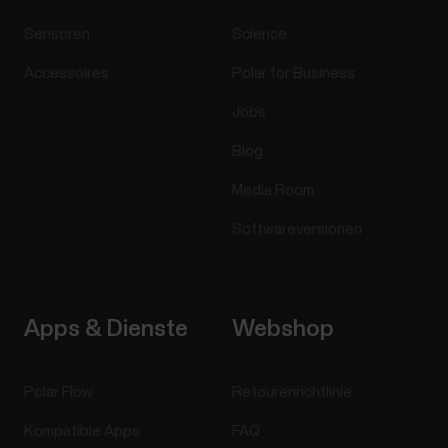
Sensoren
Science
Accessoires
Polar for Business
Jobs
Blog
Media Room
Softwareversionen
Apps & Dienste
Webshop
Polar Flow
Retourenrichtlinie
Kompatible Apps
FAQ