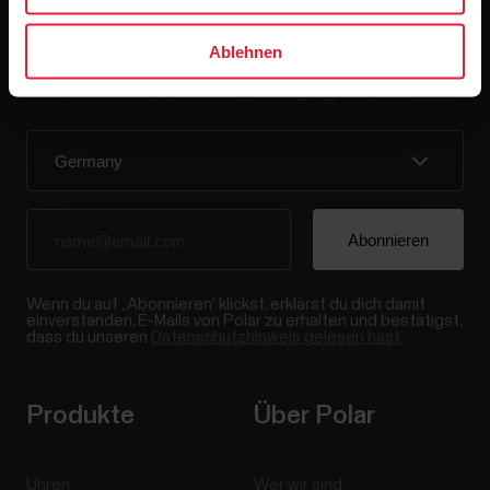
Bleibe auf dem Laufenden.
Ablehnen
Abonniere unseren vierzehntägigen Newsletter, um
alle Updates direkt in deinen Posteingang zu erhalten.
Wenn du auf „Abonnieren“ klickst, erklärst du dich damit
einverstanden, E-Mails von Polar zu erhalten und bestätigst,
dass du unseren
Datenschutzhinweis gelesen hast.
Produkte
Über Polar
Uhren
Wer wir sind