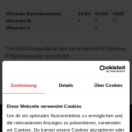
Windows Betriebssystem
32 Bit
64 Bit
V650
Windows 10
X
X
X *
Windows 11
X
* Die V650-Kompatibilität wird nur mit dem 64-Bit Windows
10 Betriebssystem unterstützt.
Zustimmung
Details
Über Cookies
Diese Webseite verwendet Cookies
Um dir ein optimales Nutzererlebnis zu ermöglichen und
die relevantesten Anzeigen zu präsentieren, verwenden
wir Cookies. Du kannst unsere Cookies akzeptieren oder