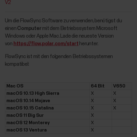
V2
​​Um die FlowSync Software zu verwenden, benötigst du
einen
Computer
mit dem Betriebssystem Microsoft
Windows oder Apple Mac.Lade die neueste Version
von
https://flow.polar.com/start
herunter.
FlowSync ist mit den folgenden Betriebssystemen
kompatibel:
Mac OS
64 Bit
V650
macOS 10.13 High Sierra
X
X
macOS 10.14 Mojave
X
X
macOS 10.15 Catalina
X
X
macOS 11 Big Sur
X
macOS 12 Monterey
X
macOS 13 Ventura
X