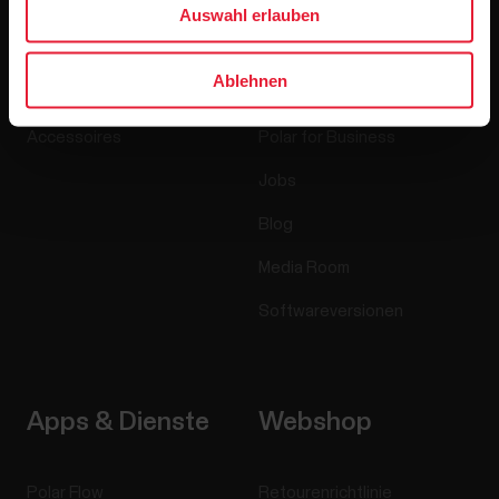
Auswahl erlauben
Uhren
Wer wir sind
Ablehnen
Sensoren
Science
Accessoires
Polar for Business
Jobs
Blog
Media Room
Softwareversionen
Apps & Dienste
Webshop
Polar Flow
Retourenrichtlinie