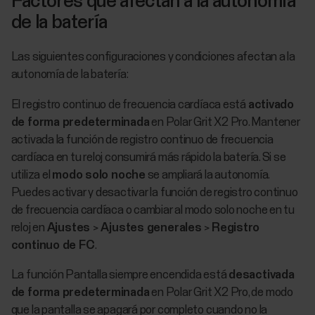
Factores que afectan a la autonomía
de la batería
Las siguientes configuraciones y condiciones afectan a la
autonomía de la batería:
El registro continuo de frecuencia cardíaca está
activado
de forma predeterminada
en Polar Grit X2 Pro. Mantener
activada la función de registro continuo de frecuencia
cardíaca en tu reloj consumirá más rápido la batería. Si se
utiliza el
modo solo noche
se ampliará la autonomía.
Puedes activar y desactivar la función de registro continuo
de frecuencia cardíaca o cambiar al modo solo noche en tu
reloj en
Ajustes
>
Ajustes generales
>
Registro
continuo de FC
.
La función Pantalla siempre encendida está
desactivada
de forma predeterminada
en Polar Grit X2 Pro, de modo
que la pantalla se apagará por completo cuando no la