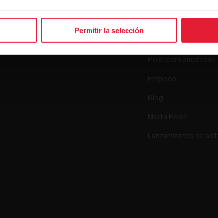
Relojes
Nuestra esencia
Sensores
Permitir la selección
La ciencia
Accesorios
Polar para empresas
Empleos
Blog
Media Room
Lanzamientos de sof