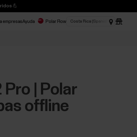
ridos 💪
ra empresas
Ayuda
Polar Flow
 Pro | Polar
pas offline