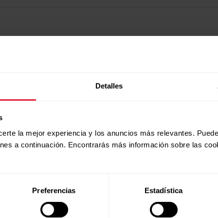
Detalles
s
certe la mejor experiencia y los anuncios más relevantes. Puede
ones a continuación. Encontrarás más información sobre las coo
Productos
Acerca de
Preferencias
Estadística
Polar