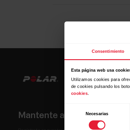
Consentimiento
Esta página web usa cookie
Utilizamos cookies para ofre
de cookies pulsando los bot
cookies
.
Selección
Mantente al día.
Necesarias
de
consentimiento