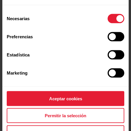
teléfono diferente, debes realizar un
Selección
restablecimiento de fábrica para eliminar la
Necesarias
de
vinculación existente antes de conectarlo al
consentimiento
nuevo teléfono. Para obtener instrucciones
detalladas, consulta
Vinculación con un
Preferencias
teléfono
en el manual del usuario.
Estadística
Marketing
Más información
Aceptar cookies
¿Cómo reinicio mi Polar Loop?
¿Cómo empiezo a utilizar mi Polar Loop?
Permitir la selección
Fallo al sincronizar datos entre el dispositivo Polar