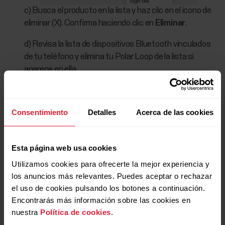
c) Busca el producto en la lista y haz clic en el icono de
eliminar (X). Confirma haciendo clic en
Eliminar
.
d) Revisa la lista de dispositivos Bluetooth vinculados
de tu teléfono y elimina tu Polar Loop de la lista si
aparece en ella.
iOS:
Ajustes > Bluetooth > toca en "i" junto a Polar Loop
> Olvidar este dispositivo.
Consentimiento
Detalles
Acerca de las cookies
Android:
Ajustes > Bluetooth > toca en el icono de rueda
dentada junto a Polar Loop y luego pulsa OLVIDAR.
Esta página web usa cookies
Vuelve a
configurar Polar Loop
con la app Flow.
Utilizamos cookies para ofrecerte la mejor experiencia y
los anuncios más relevantes. Puedes aceptar o rechazar
el uso de cookies pulsando los botones a continuación.
Encontrarás más información sobre las cookies en
nuestra
Política de cookies
.
Polar Loop solo puede vincularse con un
teléfono a la vez. Para vincularlo con un