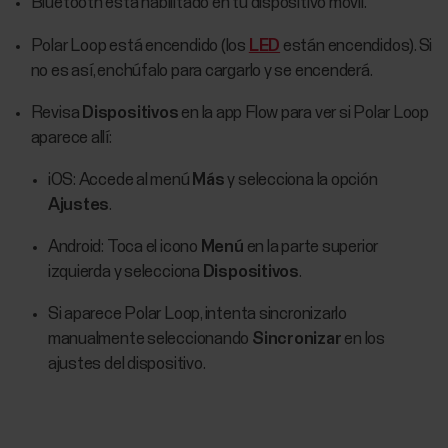
Bluetooth está habilitado en tu dispositivo móvil.
Polar Loop está encendido (los
LED
están encendidos). Si
no es así, enchúfalo para cargarlo y se encenderá.
Revisa
Dispositivos
en la app Flow para ver si Polar Loop
aparece allí:
iOS:
Accede al menú
Más
y selecciona la opción
Ajustes
.
Android:
Toca el icono
Menú
en la parte superior
izquierda y selecciona
Dispositivos
.
Si aparece Polar Loop, intenta sincronizarlo
manualmente seleccionando
Sincronizar
en los
ajustes del dispositivo.