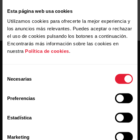
Esta página web usa cookies
Utilizamos cookies para ofrecerte la mejor experiencia y
los anuncios más relevantes. Puedes aceptar o rechazar
el uso de cookies pulsando los botones a continuación.
Encontrarás más información sobre las cookies en
nuestra
Política de cookies
.
Selección
Necesarias
de
Mantente al día.
consentimiento
Preferencias
Regístrate en nuestra newsletter quincenal y recibe
las últimas noticias directamente en tu bandeja de
Estadística
entrada.
Marketing