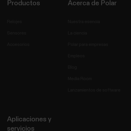
Productos
Acerca de Polar
Relojes
Nuestra esencia
Sensores
La ciencia
Accesorios
Polar para empresas
Empleos
Blog
Media Room
Lanzamientos de software
Aplicaciones y
servicios