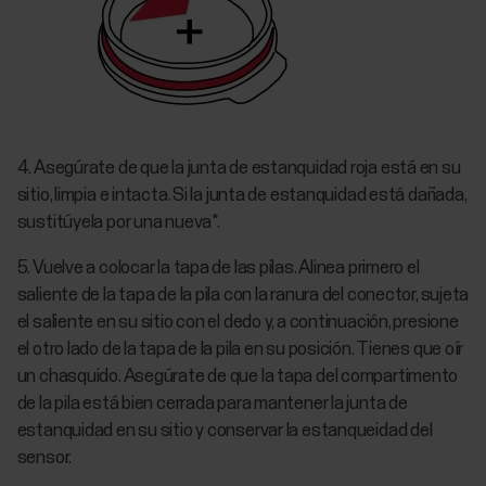
4. Asegúrate de que la junta de estanquidad roja está en su
sitio, limpia e intacta. Si la junta de estanquidad está dañada,
sustitúyela por una nueva*.
5. Vuelve a colocar la tapa de las pilas. Alinea primero el
saliente de la tapa de la pila con la ranura del conector, sujeta
el saliente en su sitio con el dedo y, a continuación, presione
el otro lado de la tapa de la pila en su posición. Tienes que oír
un chasquido. Asegúrate de que la tapa del compartimento
de la pila está bien cerrada para mantener la junta de
estanquidad en su sitio y conservar la estanqueidad del
sensor.