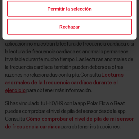
la pila de mi sensor de frecuencia
Permitir la selección
cardíaca?
Rechazar
Es posible que tengas que sustituir la pila del sensor de
frecuencia cardíaca si el dispositivo de entrenamiento o la
aplicación no muestran la lectura de frecuencia cardíaca o si
la lectura de frecuencia cardíaca es anormal o permanece
invariable durante mucho tiempo. Las lecturas anormales de
la frecuencia cardíaca también pueden deberse a otras
razones no relacionadas con la pila. Consulta
Lecturas
anormales de la frecuencia cardíaca durante el
ejercicio
para obtener más información.
Si has vinculado tu H10/H9 con la app Polar Flow o Beat,
puedes comprobar el nivel de pila del sensor desde la app.
Consulta
Cómo comprobar el nivel de pila de mi sensor
de frecuencia cardíaca
para obtener instrucciones.