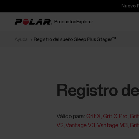
Nuevo P
Productos
Explorar
Ayuda
Registro del sueño Sleep Plus Stages™
Registro d
Válido para:
Grit X
Grit X Pro
Gri
V2
Vantage V3
Vantage M3
Gri