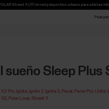
OLAR Street X | 🆕 Un reloj deportivo urbano para atletas híb
Polar pa
el sueño Sleep Plus
t X2 Pro
Ignite
Ignite 2
Ignite 3
Pacer
Pacer Pro
Unite
t X2
Polar Loop
Street X