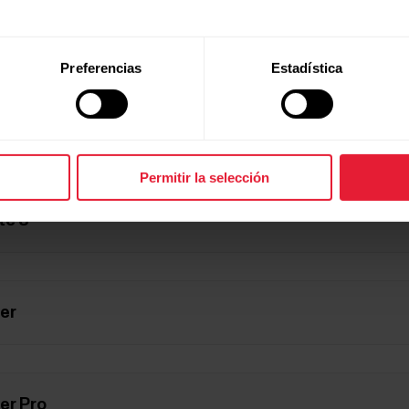
te
Preferencias
Estadística
te 2
Permitir la selección
te 3
er
er Pro