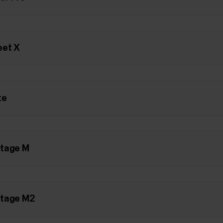
eet X
te
ntage M
ntage M2