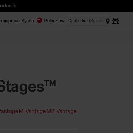
ridos 💪
ra empresas
Ayuda
Polar Flow
 Stages™
Vantage M
Vantage M2
Vantage