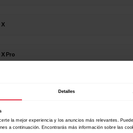
 X
 X Pro
t X2
Detalles
s
 X2 Pro
certe la mejor experiencia y los anuncios más relevantes. Puede
ones a continuación. Encontrarás más información sobre las coo