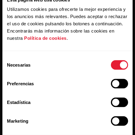
Utilizamos cookies para ofrecerte la mejor experiencia y
los anuncios más relevantes. Puedes aceptar o rechazar
Al hacer clic en Suscribir, aceptas recibir correos
electrónicos de Polar y confirmas que has leído nuestro
el uso de cookies pulsando los botones a continuación.
Aviso de privacidad.
Encontrarás más información sobre las cookies en
nuestra
Política de cookies
.
Productos
Acerca de Polar
Selección
Necesarias
de
Relojes
Nuestra esencia
consentimiento
Sensores
La ciencia
Preferencias
Accesorios
Polar para empresas
Empleos
Estadística
Blog
Marketing
Media Room