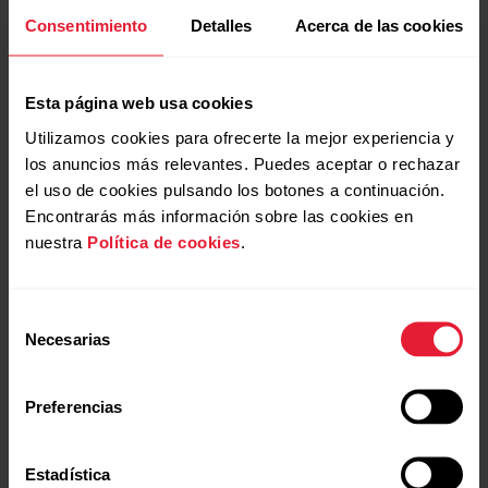
ordenador y tu reloj debe estar conectado a tu cuenta de
Consentimiento
Detalles
Acerca de las cookies
Polar Flow. En primer lugar, descarga el archivo de mapa
desde el servicio web Polar Flow y, a continuación,
transfiérelo al reloj en tu ordenador mediante el
Explorador
Esta página web usa cookies
de archivos
(Windows) u
OpenMTP
(Mac).
Utilizamos cookies para ofrecerte la mejor experiencia y
los anuncios más relevantes. Puedes aceptar o rechazar
el uso de cookies pulsando los botones a continuación.
Descargar el archivo del mapa desde el servicio
web Polar Flow
Encontrarás más información sobre las cookies en
nuestra
Política de cookies
.
Selección
Transferir el mapa descargado a tu reloj
Necesarias
(Windows)
de
consentimiento
Preferencias
Transferir el mapa descargado a tu reloj (Mac)
Estadística