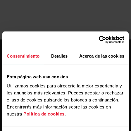
Consentimiento
Detalles
Acerca de las cookies
Esta página web usa cookies
Mantente al día.
Utilizamos cookies para ofrecerte la mejor experiencia y
los anuncios más relevantes. Puedes aceptar o rechazar
el uso de cookies pulsando los botones a continuación.
Regístrate en nuestra newsletter quincenal y recibe
las últimas noticias directamente en tu bandeja de
Encontrarás más información sobre las cookies en
entrada.
nuestra
Política de cookies
.