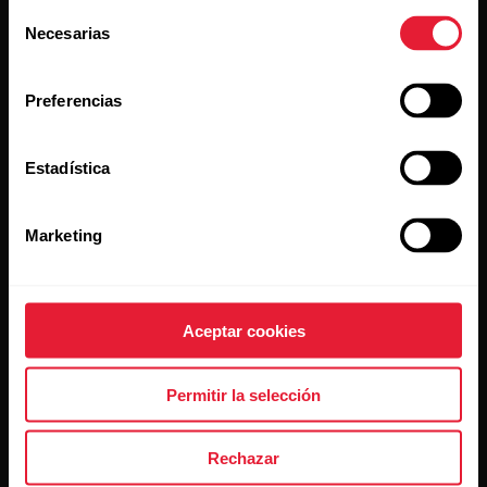
Selección
Necesarias
de
consentimiento
Preferencias
Al hacer clic en Suscribir, aceptas recibir correos
electrónicos de Polar y confirmas que has leído nuestro
Estadística
Aviso de privacidad.
Marketing
Productos
Acerca de Polar
Relojes
Nuestra esencia
Aceptar cookies
Sensores
La ciencia
Permitir la selección
Accesorios
Polar para empresas
Empleos
Rechazar