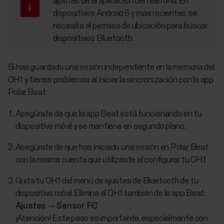
ajustes de la aplicación del teléfono. En
dispositivos Android 6 y más recientes, se
necesita el permiso de ubicación para buscar
dispositivos Bluetooth.
Si has guardado una sesión independiente en la memoria del
OH1 y tienes problemas al iniciar la sincronización con la app
Polar Beat:
Asegúrate de que la app Beat está funcionando en tu
dispositivo móvil y se mantiene en segundo plano.
Asegúrate de que has iniciado una sesión en Polar Beat
con la misma cuenta que utilizaste al configurar tu OH1.
Quita tu OH1 del menú de ajustes de Bluetooth de tu
dispositivo móvil. Elimina el OH1 también de la app Beat:
Ajustes
->
Sensor FC
¡Atención! Este paso es importante, especialmente con