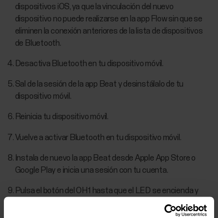
dispositivos iOS, ya que la vinculación del nuevo
dispositivo no puede realizarse en la app Flow sin que se
eliminen la conexión anteriores de la lista de dispositivos
de Bluetooth.
Desactiva Bluetooth en tu dispositivo móvil.
Sal de la sesión de la app Beat y desinstálalo de tu
dispositivo móvil.
Reinicia tu dispositivo móvil.
Vuelve a activar Bluetooth en tu dispositivo móvil.
Instala de nuevo la app Beat desde Apple App Store o
Google Play e inicia una sesión con tu cuenta.
Pulsa el botón del OH1 hasta que el LED se encienda y
suelta. El OH1 ahora está encendido. En Polar Beat, ve a
Ajustes -> Sensor FC y pulsa VINCULAR junto a tu OH1