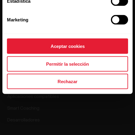
Estadística
Blog
Media Room
Marketing
Lanzamientos de software
Aceptar cookies
Aplicaciones y
Tienda online
Permitir la selección
servicios
Política de devolución
Rechazar
Polar Flow
Preguntas frecuentes
Aplicaciones compatibles
Smart Coaching
Desarrolladores