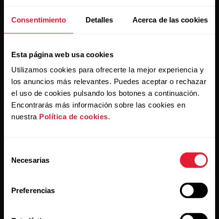
Consentimiento
Detalles
Acerca de las cookies
Esta página web usa cookies
Al hacer clic en Suscribir, aceptas recibir correos
Utilizamos cookies para ofrecerte la mejor experiencia y
electrónicos de Polar y confirmas que has leído nuestra
los anuncios más relevantes. Puedes aceptar o rechazar
política de privacidad.
el uso de cookies pulsando los botones a continuación.
Encontrarás más información sobre las cookies en
Productos
Acerca de Polar
nuestra
Política de cookies
.
Relojes
Nuestra esencia
Selección
Necesarias
de
Sensores
La ciencia
consentimiento
Accesorios
Polar para empresas
Preferencias
Empleos