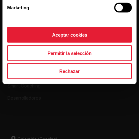
Lanzamientos de software
Marketing
Aplicaciones y
Tienda online
Aceptar cookies
servicios
Política de devolución
Permitir la selección
Polar Flow
Preguntas frecuentes
Rechazar
Aplicaciones compatibles
Smart Coaching
Desarrolladores