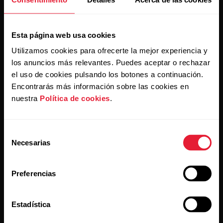
Al hacer clic en Suscribir, aceptas recibir correos
Esta página web usa cookies
electrónicos de Polar y confirmas que has leído nuestra
política de privacidad.
Utilizamos cookies para ofrecerte la mejor experiencia y
los anuncios más relevantes. Puedes aceptar o rechazar
el uso de cookies pulsando los botones a continuación.
Productos
Acerca de Polar
Encontrarás más información sobre las cookies en
nuestra
Política de cookies
.
Relojes
Nuestra esencia
Sensores
La ciencia
Selección
Necesarias
de
Accesorios
Polar para empresas
consentimiento
Empleos
Preferencias
Blog
Estadística
Media Room