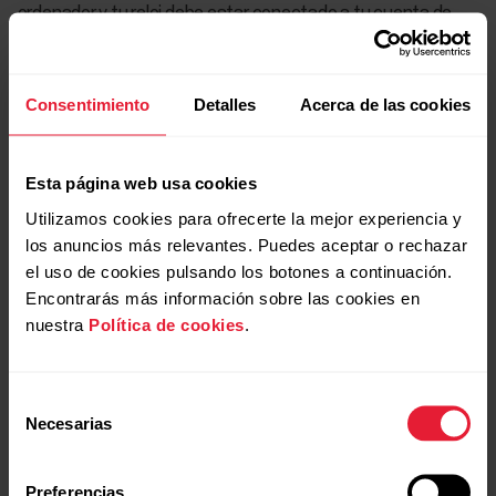
ordenador y tu reloj debe estar conectado a tu cuenta de
Polar Flow. En primer lugar, descarga el archivo de mapa
desde el servicio web Polar Flow y, a continuación,
transfiérelo al reloj en tu ordenador mediante el
Explorador
Consentimiento
Detalles
Acerca de las cookies
de archivos
(Windows) u
OpenMTP
(Mac).
Esta página web usa cookies
Descargar el archivo del mapa desde el servicio
web Polar Flow
Utilizamos cookies para ofrecerte la mejor experiencia y
los anuncios más relevantes. Puedes aceptar o rechazar
el uso de cookies pulsando los botones a continuación.
Encontrarás más información sobre las cookies en
nuestra
Política de cookies
.
Transferir el mapa descargado a tu reloj
(Windows)
Selección
Necesarias
de
consentimiento
Transferir el mapa descargado a tu reloj (Mac)
Preferencias