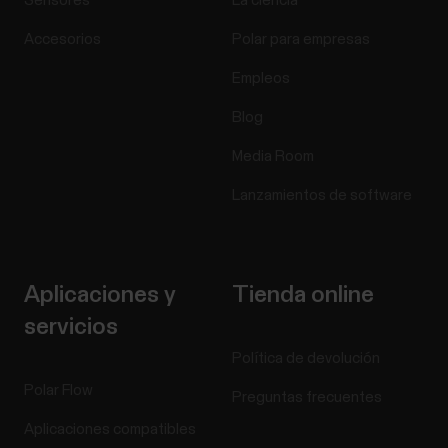
Sensores
La ciencia
Accesorios
Polar para empresas
Empleos
Blog
Media Room
Lanzamientos de software
Aplicaciones y
Tienda online
servicios
Política de devolución
Polar Flow
Preguntas frecuentes
Aplicaciones compatibles