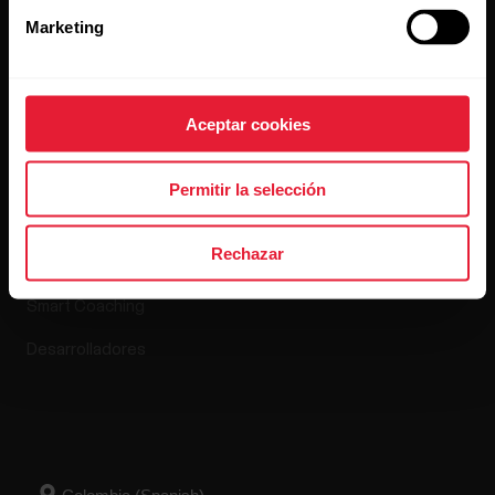
Lanzamientos de software
Marketing
Aplicaciones y
Tienda online
Aceptar cookies
servicios
Política de devolución
Permitir la selección
Polar Flow
Preguntas frecuentes
Rechazar
Aplicaciones compatibles
Smart Coaching
Desarrolladores