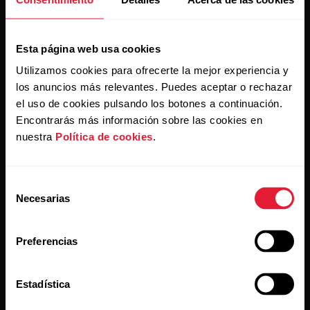
Al hacer clic en Suscribir, aceptas recibir correos
Esta página web usa cookies
electrónicos de Polar y confirmas que has leído nuestra
política de privacidad.
Utilizamos cookies para ofrecerte la mejor experiencia y
los anuncios más relevantes. Puedes aceptar o rechazar
el uso de cookies pulsando los botones a continuación.
Productos
Acerca de Polar
Encontrarás más información sobre las cookies en
nuestra
Política de cookies
.
Relojes
Nuestra esencia
Sensores
La ciencia
Selección
Necesarias
de
Accesorios
Polar para empresas
consentimiento
Empleos
Preferencias
Blog
Estadística
Media Room