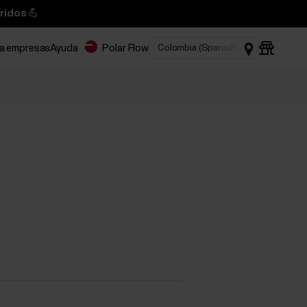
ridos 💪
ra empresas
Ayuda
Polar Flow