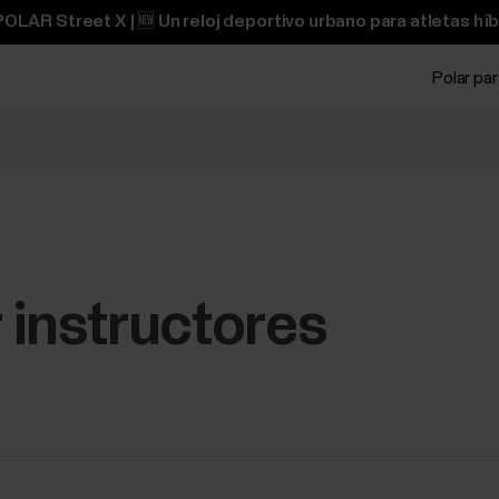
OLAR Street X | 🆕 Un reloj deportivo urbano para atletas híb
Polar pa
 instructores