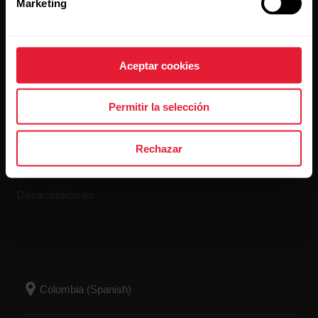
Marketing
Aplicaciones y
Tienda online
Aceptar cookies
servicios
Política de devolución
Permitir la selección
Polar Flow
Preguntas frecuentes
Aplicaciones compatibles
Rechazar
Smart Coaching
Desarrolladores