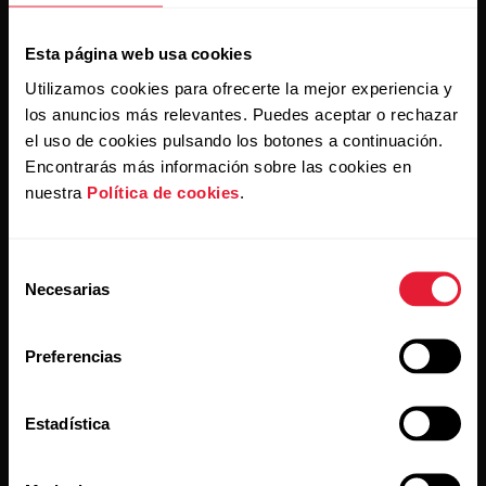
Al hacer clic en Suscribir, aceptas recibir correos
electrónicos de Polar y confirmas que has leído nuestra
política de privacidad.
Esta página web usa cookies
Utilizamos cookies para ofrecerte la mejor experiencia y
los anuncios más relevantes. Puedes aceptar o rechazar
Productos
Acerca de Polar
el uso de cookies pulsando los botones a continuación.
Encontrarás más información sobre las cookies en
nuestra
Política de cookies
.
Relojes
Nuestra esencia
Sensores
La ciencia
Selección
Accesorios
Polar para empresas
Necesarias
de
consentimiento
Empleos
Preferencias
Blog
Media Room
Estadística
Lanzamientos de software