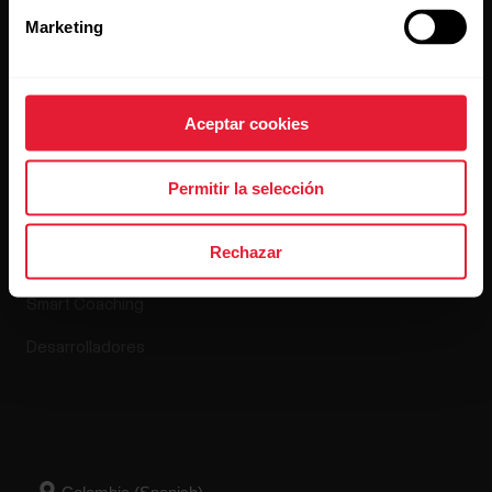
Lanzamientos de software
Marketing
Aplicaciones y
Tienda online
Aceptar cookies
servicios
Política de devolución
Permitir la selección
Polar Flow
Preguntas frecuentes
Rechazar
Aplicaciones compatibles
Smart Coaching
Desarrolladores