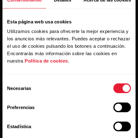
Al hacer clic en Suscribir, aceptas recibir correos
Esta página web usa cookies
electrónicos de Polar y confirmas que has leído nuestra
política de privacidad.
Utilizamos cookies para ofrecerte la mejor experiencia y
los anuncios más relevantes. Puedes aceptar o rechazar
el uso de cookies pulsando los botones a continuación.
Productos
Acerca de Polar
Encontrarás más información sobre las cookies en
nuestra
Política de cookies
.
Relojes
Nuestra esencia
Sensores
La ciencia
Selección
Necesarias
de
Accesorios
Polar para empresas
consentimiento
Empleos
Preferencias
Blog
Estadística
Media Room