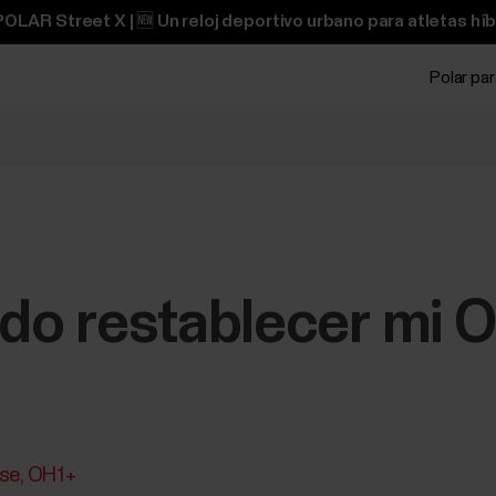
OLAR Street X | 🆕 Un reloj deportivo urbano para atletas híb
Polar pa
o restablecer mi O
nse
OH1+