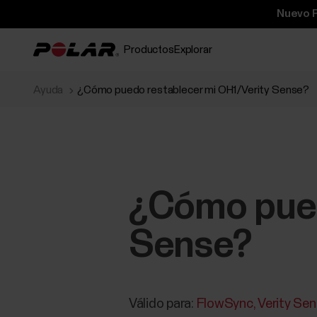
Nuevo P
Productos
Explorar
Ayuda
¿Cómo puedo restablecer mi OH1/Verity Sense?
¿Cómo pued
Sense?
Válido para:
FlowSync
Verity Se