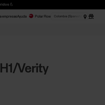
ridos 💪
ra empresas
Ayuda
Polar Flow
H1/Verity