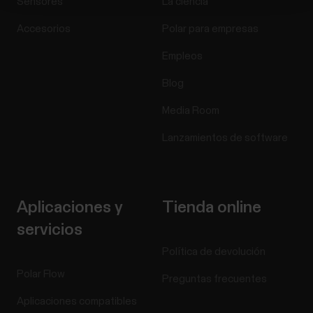
Sensores
La ciencia
Accesorios
Polar para empresas
Empleos
Blog
Media Room
Lanzamientos de software
Aplicaciones y
Tienda online
servicios
Política de devolución
Polar Flow
Preguntas frecuentes
Aplicaciones compatibles