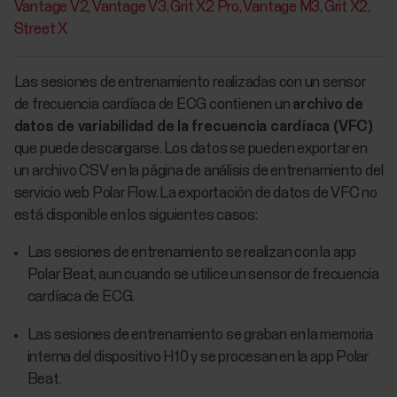
Vantage V2
Vantage V3
Grit X2 Pro
Vantage M3
Grit X2
Street X
Las sesiones de entrenamiento realizadas con un sensor
de frecuencia cardíaca de ECG contienen un
archivo de
datos de variabilidad de la frecuencia cardíaca (VFC)
que puede descargarse. Los datos se pueden exportar en
un archivo CSV en la página de análisis de entrenamiento del
servicio web Polar Flow. La exportación de datos de VFC no
está disponible en los siguientes casos:
Las sesiones de entrenamiento se realizan con la app
Polar Beat, aun cuando se utilice un sensor de frecuencia
cardíaca de ECG.
Las sesiones de entrenamiento se graban en la memoria
interna del dispositivo H10 y se procesan en la app Polar
Beat.