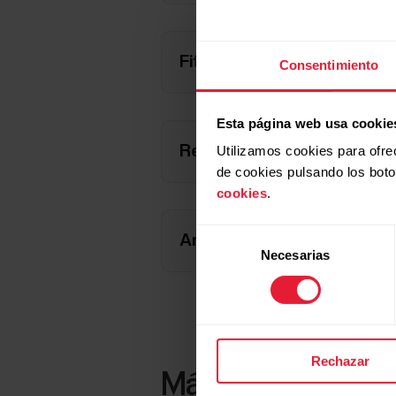
FitSpark en Polar Grit X2/G
Consentimiento
Esta página web usa cookie
Utilizamos cookies para ofre
Resultados de entrenamiento 
de cookies pulsando los bot
cookies
.
Selección
Antecedentes científicos
Necesarias
de
consentimiento
Rechazar
Más información