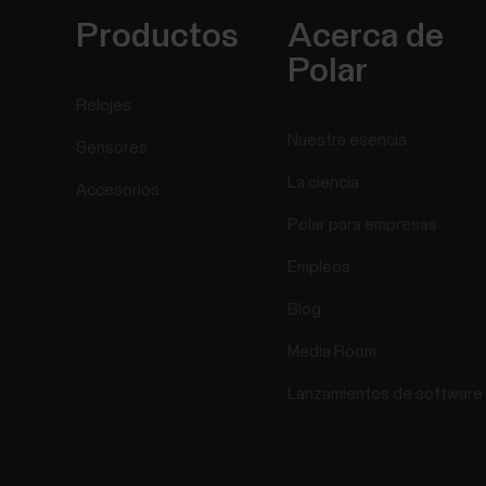
Productos
Acerca de
Polar
Relojes
Nuestra esencia
Sensores
La ciencia
Accesorios
Polar para empresas
Empleos
Blog
Media Room
Lanzamientos de software