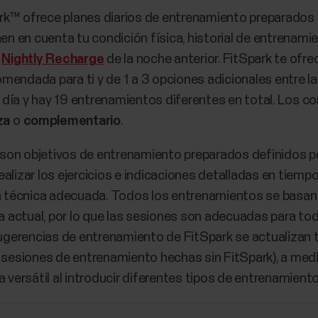
rk™ ofrece planes diarios de entrenamiento preparados d
 en cuenta tu condición física, historial de entrenamien
e
Nightly Recharge
de la noche anterior. FitSpark te ofr
endada para ti y de 1 a 3 opciones adicionales entre las
día y hay 19 entrenamientos diferentes en total. Los c
za
o
complementario
.
son objetivos de entrenamiento preparados definidos p
alizar los ejercicios e indicaciones detalladas en tiempo
la técnica adecuada. Todos los entrenamientos se basan
ica actual, por lo que las sesiones son adecuadas para 
 sugerencias de entrenamiento de FitSpark se actualizan 
s sesiones de entrenamiento hechas sin FitSpark), a med
 versátil al introducir diferentes tipos de entrenamiento