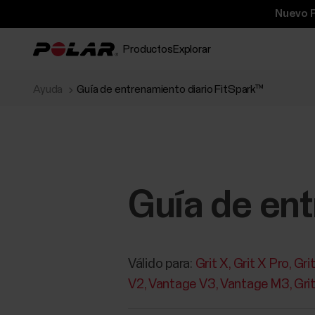
Nuevo P
Productos
Explorar
Ayuda
Guía de entrenamiento diario FitSpark™
Guía de ent
Válido para:
Grit X
Grit X Pro
Gri
V2
Vantage V3
Vantage M3
Gri