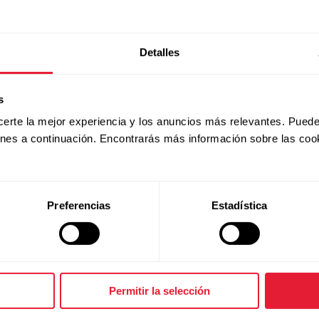
rit X2 Pro/Street X/Vantage M3/Vantage V3
Detalles
s
certe la mejor experiencia y los anuncios más relevantes. Puede
en tu reloj y en Polar Flow
ones a continuación. Encontrarás más información sobre las coo
Preferencias
Estadística
Permitir la selección