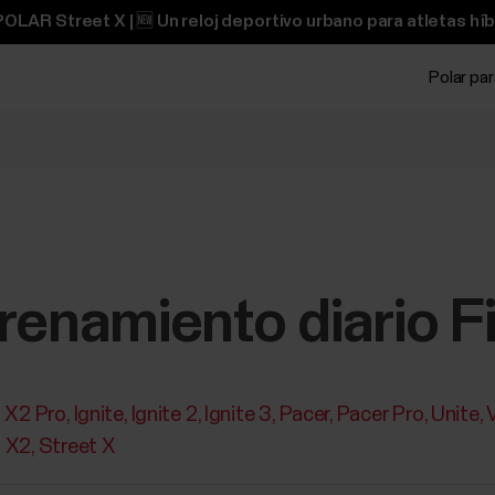
OLAR Street X | 🆕 Un reloj deportivo urbano para atletas híb
Polar pa
renamiento diario 
t X2 Pro
Ignite
Ignite 2
Ignite 3
Pacer
Pacer Pro
Unite
t X2
Street X