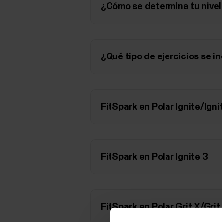
¿Cómo se determina tu nivel
¿Qué tipo de ejercicios se i
FitSpark en Polar Ignite/Igni
FitSpark en Polar Ignite 3
FitSpark en Polar Grit X/Gr