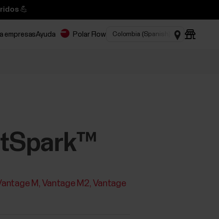
ridos 💪
ra empresas
Ayuda
Polar Flow
FitSpark™
Vantage M
Vantage M2
Vantage