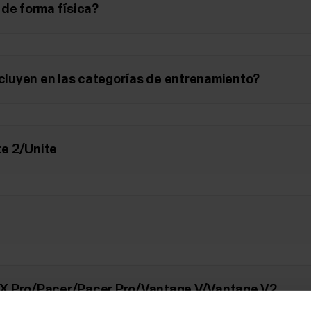
 de forma física?
ncluyen en las categorías de entrenamiento?
te 2/Unite
it X Pro/Pacer/Pacer Pro/Vantage V/Vantage V2