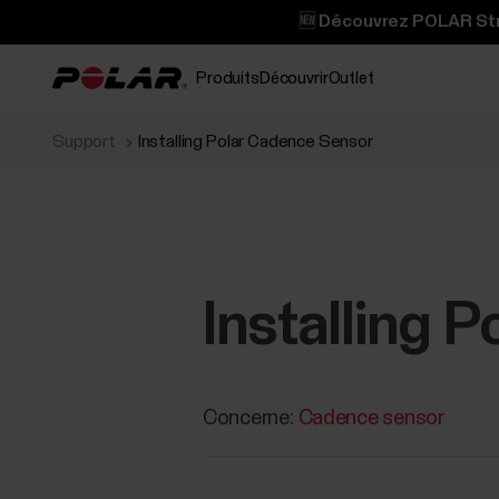
🆕 Découvrez POLAR Stre
Produits
Découvrir
Outlet
Support
Installing Polar Cadence Sensor
Installing 
Concerne:
Cadence sensor