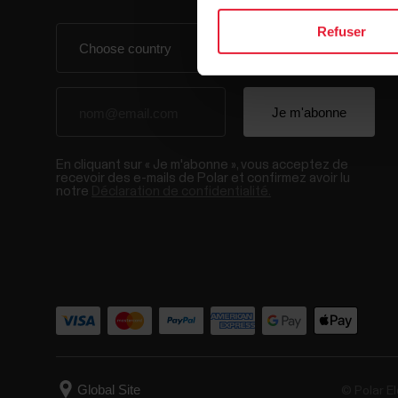
Refuser
En cliquant sur « Je m'abonne », vous acceptez de
recevoir des e-mails de Polar et confirmez avoir lu
notre
Déclaration de confidentialité.
© Polar El