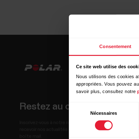
Consentement
Ce site web utilise des cook
Nous utilisons des cookies af
appropriées. Vous pouvez auto
savoir plus, consultez notre
Restez au courant !
Sélection
Nécessaires
du
consentement
Inscrivez-vous à notre newsletter bimensuelle pour
recevoir nos actualités directement dans votre
boîte mail.