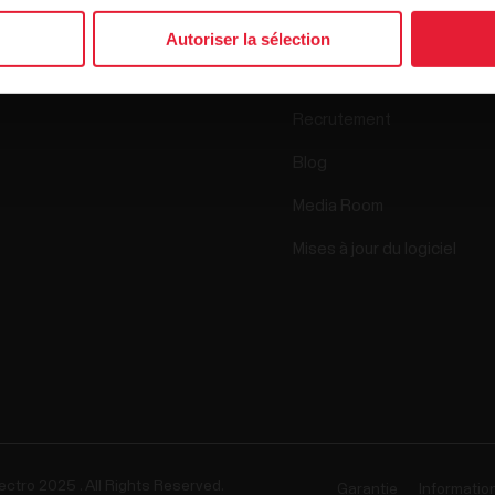
Science
Autoriser la sélection
Accessoires
Polar for Business
Recrutement
Blog
Media Room
Mises à jour du logiciel
ectro 2025 . All Rights Reserved.
Garantie
Informatio