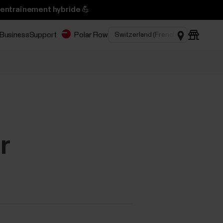
’entraînement hybride 💪
 Business
Support
Polar Flow
r