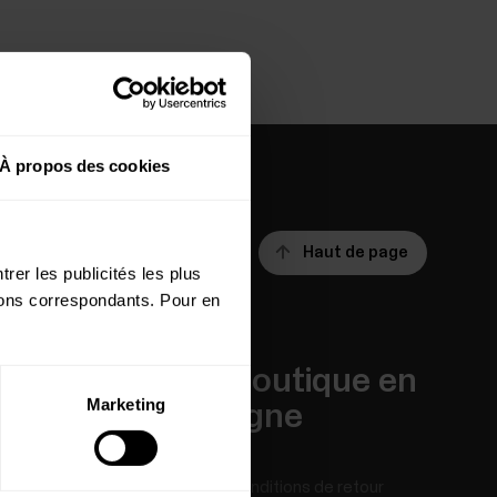
À propos des cookies
Haut de page
rer les publicités les plus
utons correspondants. Pour en
Applis et
Boutique en
Marketing
Services
ligne
Polar Flow
Conditions de retour