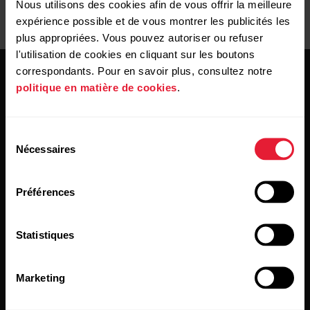
Nous utilisons des cookies afin de vous offrir la meilleure
expérience possible et de vous montrer les publicités les
plus appropriées. Vous pouvez autoriser ou refuser
l'utilisation de cookies en cliquant sur les boutons
correspondants. Pour en savoir plus, consultez notre
politique en matière de cookies
.
Sélection
Nécessaires
du
Restez au courant !
consentement
Préférences
Inscrivez-vous à notre newsletter bimensuelle pour
recevoir nos actualités directement dans votre boîte mail.
Statistiques
Marketing