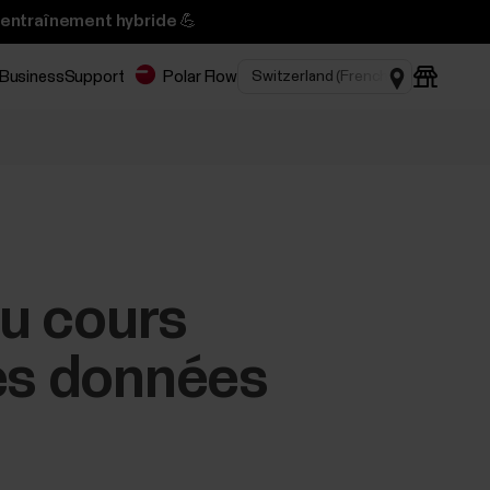
’entraînement hybride 💪
 Business
Support
Polar Flow
au cours
les données