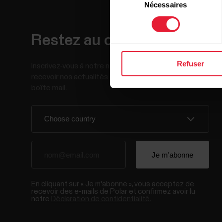
Nécessaires
du
consentement
Restez au courant !
Refuser
Inscrivez-vous à notre newsletter bimensuelle pour
recevoir nos actualités directement dans votre
boîte mail.
En cliquant sur « Je m'abonne », vous acceptez de
recevoir des e-mails de Polar et confirmez avoir lu
notre
Déclaration de confidentialité.