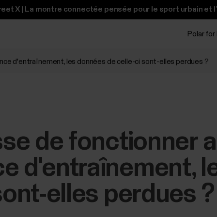
et X | La montre connectée pensée pour le sport urbain et l
Polar for
ance d'entraînement, les données de celle-ci sont-elles perdues ?
esse de fonctionner 
e d'entraînement, 
sont-elles perdues ?