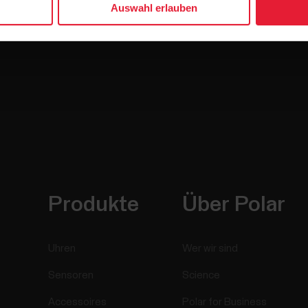
Auswahl erlauben
Produkte
Über Polar
Uhren
Wer wir sind
Sensoren
Science
Accessoires
Polar for Business