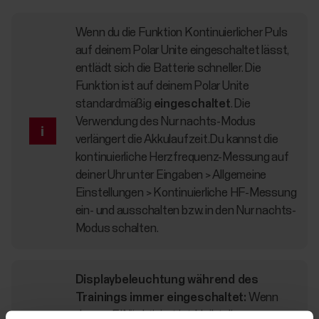
Wenn du die Funktion Kontinuierlicher Puls
auf deinem Polar Unite eingeschaltet lässt,
entlädt sich die Batterie schneller. Die
Funktion ist auf deinem Polar Unite
standardmäßig
eingeschaltet
. Die
Verwendung des Nur nachts-Modus
verlängert die Akkulaufzeit.Du kannst die
kontinuierliche Herzfrequenz-Messung auf
deiner Uhr unter Eingaben > Allgemeine
Einstellungen > Kontinuierliche HF-Messung
ein- und ausschalten bzw. in den Nur nachts-
Modus schalten.
Displaybeleuchtung während des
Trainings immer eingeschaltet:
Wenn
„Immer EIN“ aktiviert ist, bleibt die