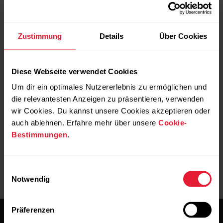
Displaybeleuchtung deiner Uhr während
deiner gesamten Trainingseinheit
eingeschaltet. Die Einstellung für die
Zustimmung
Details
Über Cookies
Displaybeleuchtung wird standardmäßig auf
„Automatisch“ zurückgesetzt, nachdem du
Diese Webseite verwendet Cookies
deine Trainingseinheit beendet hast. Bitte
beachte, dass sich der Akku mit der
Um dir ein optimales Nutzererlebnis zu ermöglichen und
Einstellung „Immer EIN“ deutlich schneller
die relevantesten Anzeigen zu präsentieren, verwenden
als mit der Standardeinstellung entlädt.
wir Cookies. Du kannst unsere Cookies akzeptieren oder
auch ablehnen. Erfahre mehr über unsere
Cookie-
Bestimmungen
.
Einwilligungsauswahl
Notwendig
Präferenzen