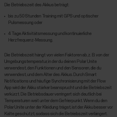
Die Betriebszeit des Akkus beträgt:
bis zu 50 Stunden Training mit GPS und optischer
Pulsmessung oder
4 Tage Aktivitätsmessung und kontinuierliche
Herzfrequenz-Messung.
Die Betriebszeit hängt von vielen Faktoren ab, z. B. von der
Umgebungstemperatur, in der du deinen Polar Unite
verwendest, den Funktionen und den Sensoren, die du
verwendest, und dem Alter des Akkus. Durch Smart
Notifications und häufige Synchronisierung mit der Flow
App wird der Akku stärker beansprucht und die Betriebszeit
verkürzt. Die Betriebsdauer verringert sich deutlich bei
Temperaturen weit unter dem Gefrierpunkt. Wenn du den
Polar Unite unter der Kleidung trägst, ist der Akku besser vor
Kälte geschützt, sodass sich die Betriebszeit verlängert.