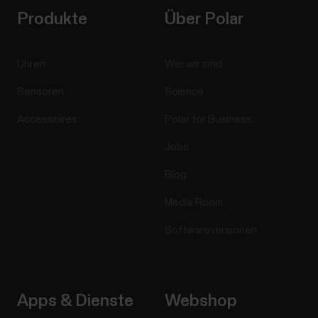
Produkte
Über Polar
Uhren
Wer wir sind
Sensoren
Science
Accessoires
Polar for Business
Jobs
Blog
Media Room
Softwareversionen
Apps & Dienste
Webshop