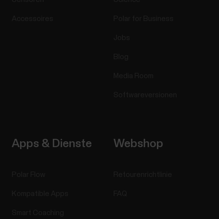
Accessoires
Polar for Business
Jobs
Blog
Media Room
Softwareversionen
Apps & Dienste
Webshop
Polar Flow
Retourenrichtlinie
Kompatible Apps
FAQ
Smart Coaching