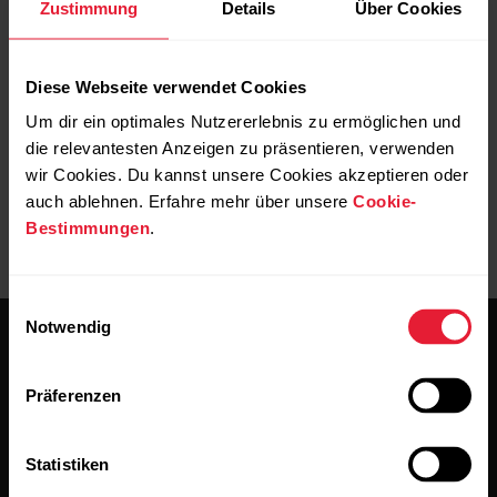
Zustimmung
Details
Über Cookies
Trenne nach jeder Trainingseinheit die Sendeeinheit vom
Gurt und wasche den Gurt unter fließendem Wasser aus.
Schweiß und Feuchtigkeit können bewirken, dass der
Diese Webseite verwendet Cookies
Herzfrequenz-Sensor aktiviert bleibt. Denke bitte daran, den
Gurt gut abzutrocknen.
Um dir ein optimales Nutzererlebnis zu ermöglichen und
die relevantesten Anzeigen zu präsentieren, verwenden
wir Cookies. Du kannst unsere Cookies akzeptieren oder
auch ablehnen. Erfahre mehr über unsere
Cookie-
Bestimmungen
.
Einwilligungsauswahl
Notwendig
Präferenzen
Bleibe auf dem Laufenden.
Statistiken