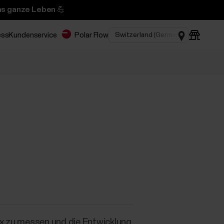
das ganze Leben 💪
ess
Kundenservice
Polar Flow
ax zu messen und die Entwicklung