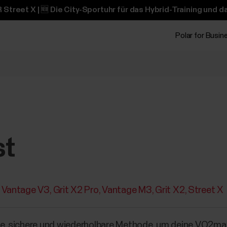
 Street X | 🆕 Die City-Sportuhr für das Hybrid-Training und 
Polar for Busin
st
Vantage V3
Grit X2 Pro
Vantage M3
Grit X2
Street X
che, sichere und wiederholbare Methode, um deine VO2m