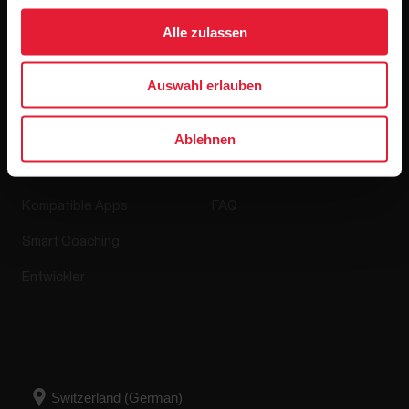
Softwareversionen
Alle zulassen
Auswahl erlauben
Apps & Dienste
Webshop
Ablehnen
Polar Flow
Retourenrichtlinie
Kompatible Apps
FAQ
Smart Coaching
Entwickler