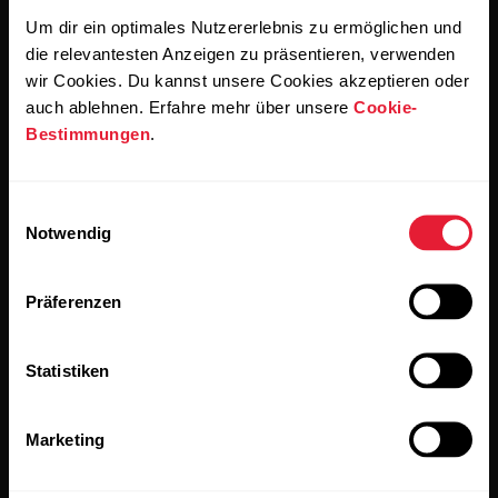
Um dir ein optimales Nutzererlebnis zu ermöglichen und
die relevantesten Anzeigen zu präsentieren, verwenden
wir Cookies. Du kannst unsere Cookies akzeptieren oder
Wenn du auf „Abonnieren“ klickst, erklärst du dich damit
einverstanden, E-Mails von Polar zu erhalten und bestätigst,
auch ablehnen. Erfahre mehr über unsere
Cookie-
dass du unseren
Datenschutzhinweis gelesen hast.
Bestimmungen
.
Produkte
Über Polar
Einwilligungsauswahl
Notwendig
Uhren
Wer wir sind
Präferenzen
Sensoren
Science
Accessoires
Polar for Business
Statistiken
Jobs
Marketing
Blog
Media Room