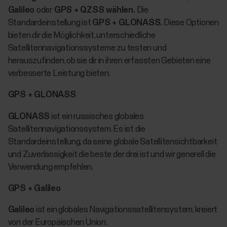
Galileo
oder
GPS + QZSS wählen.
Die
Standardeinstellung ist
GPS + GLONASS.
Diese Optionen
bieten dir die Möglichkeit, unterschiedliche
Satellitennavigationssysteme zu testen und
herauszufinden, ob sie dir in ihren erfassten Gebieten eine
verbesserte Leistung bieten.
GPS + GLONASS
GLONASS
ist ein russisches globales
Satellitennavigationssystem. Es ist die
Standardeinstellung, da seine globale Satellitensichtbarkeit
und Zuverlässigkeit die beste der drei ist und wir generell die
Verwendung empfehlen.
GPS + Galileo
Galileo
ist ein globales Navigationssatellitensystem, kreiert
von der Europäischen Union.