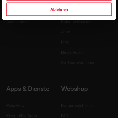
Uhren
Wer wir sind
Ablehnen
Sensoren
Science
Accessoires
Polar for Business
Jobs
Blog
Media Room
Softwareversionen
Apps & Dienste
Webshop
Polar Flow
Retourenrichtlinie
Kompatible Apps
FAQ