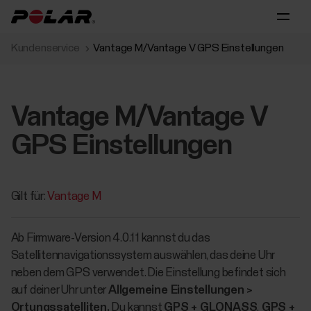
Kundenservice
Vantage M/Vantage V GPS Einstellungen
Vantage M/Vantage V
GPS Einstellungen
Gilt für:
Vantage M
Ab Firmware-Version 4.0.11 kannst du das
Satellitennavigationssystem auswählen, das deine Uhr
neben dem GPS verwendet. Die Einstellung befindet sich
auf deiner Uhr unter
Allgemeine Einstellungen >
Ortungssatelliten.
Du kannst
GPS + GLONASS
,
GPS +