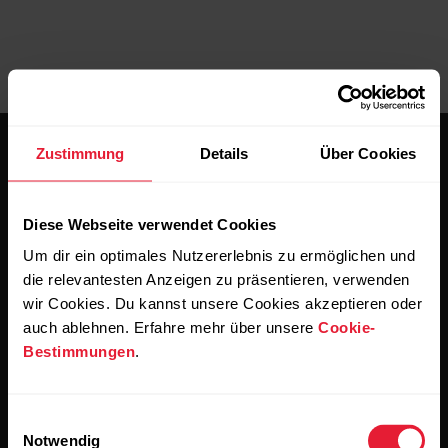
Zustimmung
Details
Über Cookies
Diese Webseite verwendet Cookies
Um dir ein optimales Nutzererlebnis zu ermöglichen und
Bleibe auf dem Laufenden.
die relevantesten Anzeigen zu präsentieren, verwenden
wir Cookies. Du kannst unsere Cookies akzeptieren oder
Abonniere unseren vierzehntägigen Newsletter, um
auch ablehnen. Erfahre mehr über unsere
Cookie-
alle Updates direkt in deinen Posteingang zu erhalten.
Bestimmungen
.
Einwilligungsauswahl
Notwendig