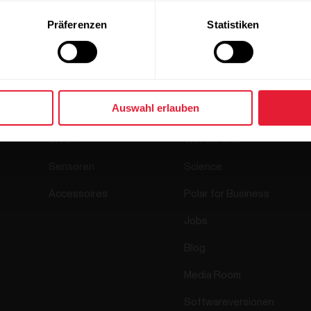
Präferenzen
Statistiken
Produkte
Über Polar
Auswahl erlauben
Uhren
Wer wir sind
Sensoren
Science
Accessoires
Polar for Business
Jobs
Blog
Media Room
Softwareversionen