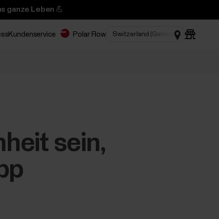
das ganze Leben 💪
ess
Kundenservice
Polar Flow
heit sein,
App