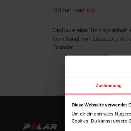
Gilt für:
Team app
Die Dauer einer Trainingseinheit 
kann, hängt vom Ladezustand des
Stunden.
Zustimmung
Diese Webseite verwendet 
Um dir ein optimales Nutzere
Cookies. Du kannst unsere C