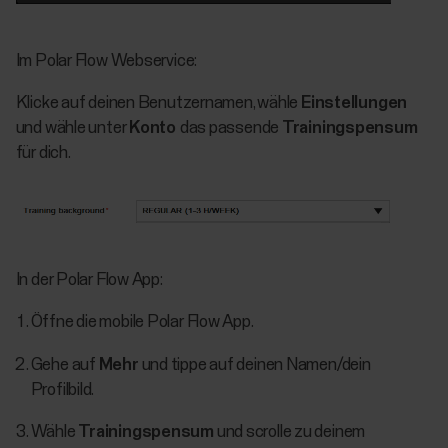
Im Polar Flow Webservice:
Klicke auf deinen Benutzernamen, wähle
Einstellungen
und wähle unter
Konto
das passende
Trainingspensum
für dich.
In der Polar Flow App:
Öffne die mobile Polar Flow App.
Gehe auf
Mehr
und tippe auf deinen Namen/dein
Profilbild.
Wähle
Trainingspensum
und scrolle zu deinem