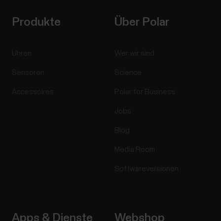
Produkte
Über Polar
Uhren
Wer wir sind
Sensoren
Science
Accessoires
Polar for Business
Jobs
Blog
Media Room
Softwareversionen
Apps & Dienste
Webshop