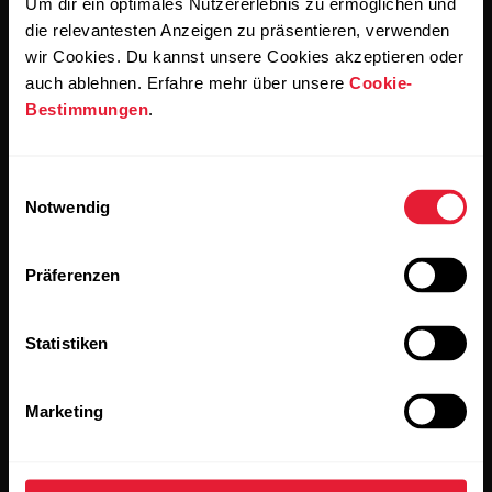
Um dir ein optimales Nutzererlebnis zu ermöglichen und
die relevantesten Anzeigen zu präsentieren, verwenden
Wenn du auf „Abonnieren“ klickst, erklärst du dich damit
einverstanden, E-Mails von Polar zu erhalten und bestätigst,
wir Cookies. Du kannst unsere Cookies akzeptieren oder
dass du unseren
Datenschutzhinweis gelesen hast.
auch ablehnen. Erfahre mehr über unsere
Cookie-
Bestimmungen
.
Produkte
Über Polar
Einwilligungsauswahl
Notwendig
Uhren
Wer wir sind
Sensoren
Science
Präferenzen
Accessoires
Polar for Business
Statistiken
Jobs
Blog
Marketing
Media Room
Softwareversionen