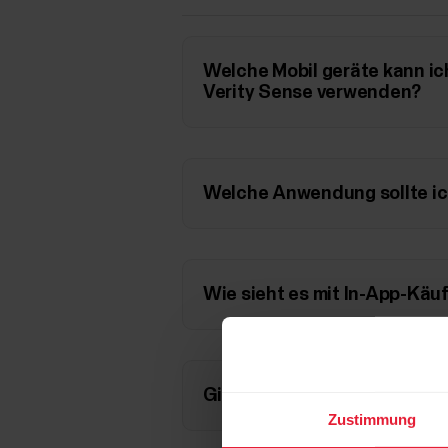
Welche Mobil geräte kann ic
Verity Sense verwenden?
Welche Anwendung sollte i
Wie sieht es mit In-App-Käu
Gibt es andere kompatible
Zustimmung