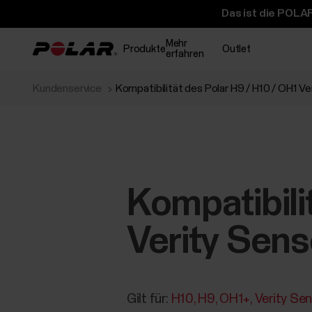
Das ist die POLAR
Mehr
Produkte
Outlet
erfahren
Kundenservice
Kompatibilität des Polar H9 / H10 / OH1 
Kompatibili
Verity Sen
Gilt für:
H10
H9
OH1+
Verity Se