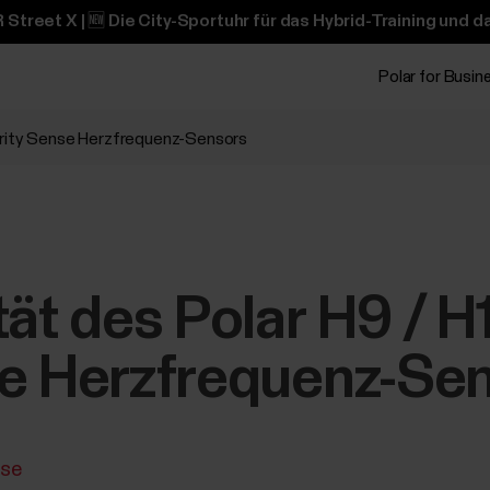
 Street X | 🆕 Die City-Sportuhr für das Hybrid-Training und 
Polar for Busin
Verity Sense Herzfrequenz-Sensors
tät des Polar H9 / H
se Herzfrequenz-Se
nse