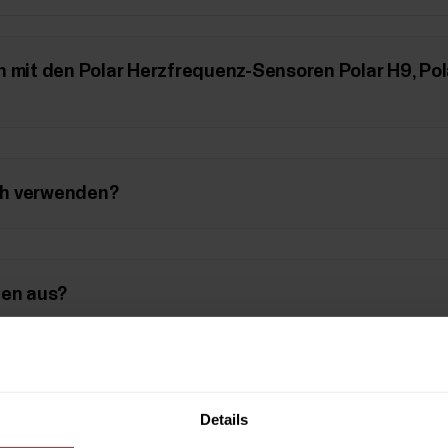
h mit den Polar Herzfrequenz-Sensoren Polar H9, Pol
ch verwenden?
fen aus?
 Anwendungen?
Details