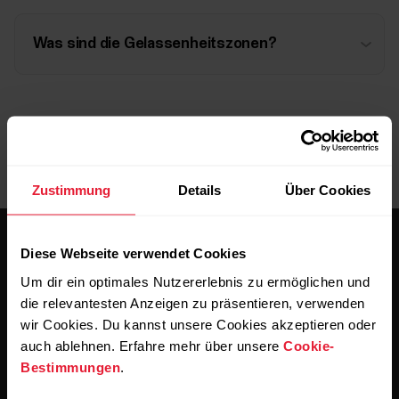
Was sind die Gelassenheitszonen?
Zustimmung
Details
Über Cookies
Diese Webseite verwendet Cookies
Um dir ein optimales Nutzererlebnis zu ermöglichen und
die relevantesten Anzeigen zu präsentieren, verwenden
wir Cookies. Du kannst unsere Cookies akzeptieren oder
Bleibe auf dem Laufenden.
auch ablehnen. Erfahre mehr über unsere
Cookie-
Bestimmungen
.
Abonniere unseren vierzehntägigen Newsletter, um