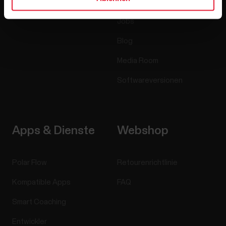
Accessoires
Polar for Business
Jobs
Blog
Media Room
Softwareversionen
Apps & Dienste
Webshop
Polar Flow
Retourenrichtlinie
Kompatible Apps
FAQ
Smart Coaching
Entwickler