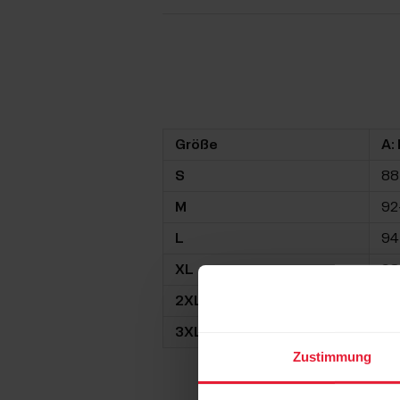
Größe
A: 
S
88
M
92
L
94
XL
98
2XL
10
3XL
10
Zustimmung