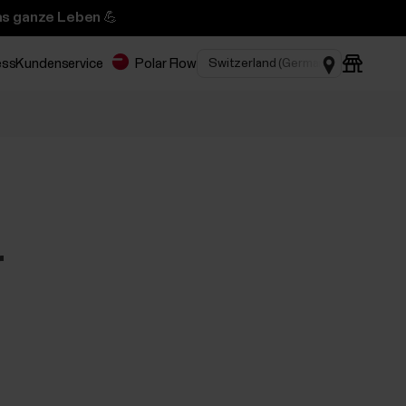
das ganze Leben 💪
ess
Kundenservice
Polar Flow
r