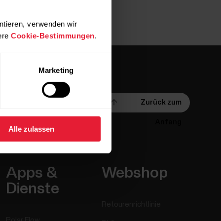
ntieren, verwenden wir
ere
Cookie-Bestimmungen
.
Marketing
Zurück zum
Anfang
Alle zulassen
Apps &
Webshop
Dienste
Retourenrichtlinie
Polar Flow