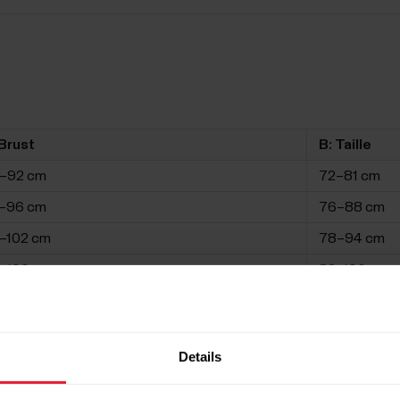
Brust
B: Taille
–92 cm
72–81 cm
–96 cm
76–88 cm
–102 cm
78–94 cm
–106 cm
82–100 cm
5–112 cm
86–106 cm
9–116 cm
90–110 cm
Details