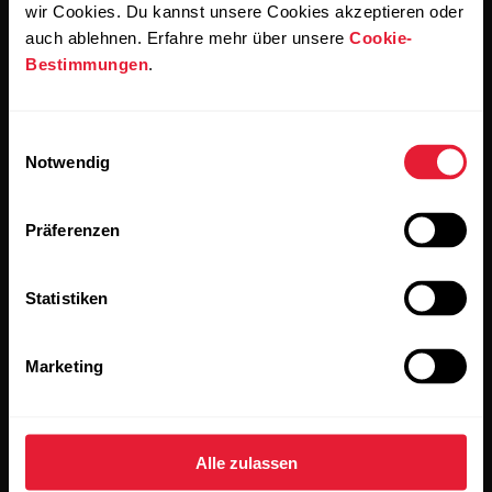
wir Cookies. Du kannst unsere Cookies akzeptieren oder
auch ablehnen. Erfahre mehr über unsere
Cookie-
Produkte
Über Polar
Bestimmungen
.
Uhren
Wer wir sind
Einwilligungsauswahl
Notwendig
Sensoren
Science
Accessoires
Polar for Business
Präferenzen
Jobs
Statistiken
Blog
Media Room
Marketing
Softwareversionen
Alle zulassen