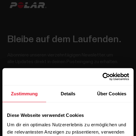
Bleibe auf dem Laufenden.
Abonniere unseren vierzehntägigen Newsletter, um
alle Updates direkt in deinen Posteingang zu erhalten.
Zustimmung
Details
Über Cookies
Diese Webseite verwendet Cookies
Wenn du auf „Abonnieren“ klickst, erklärst du dich damit
Um dir ein optimales Nutzererlebnis zu ermöglichen und
einverstanden, E-Mails von Polar zu erhalten und bestätigst,
dass du unseren
Datenschutzhinweis gelesen hast.
die relevantesten Anzeigen zu präsentieren, verwenden