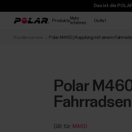
Das ist die POLAR
Mehr
Produkte
Outlet
erfahren
Kundenservice
Polar M460 | Kopplung mit einem Fahrrad
Polar M460
Fahrradsen
Gilt für:
M460