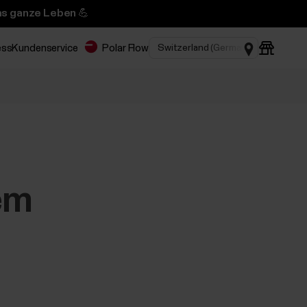
das ganze Leben 💪
ess
Kundenservice
Polar Flow
em