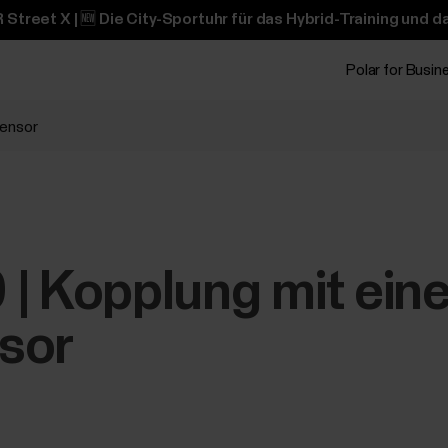
 Street X | 🆕 Die City-Sportuhr für das Hybrid-Training und 
Polar for Busin
sensor
 | Kopplung mit ein
sor