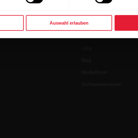
Uhren
Wer wir sind
Auswahl erlauben
Sensoren
Science
Accessoires
Polar for Business
Jobs
Blog
Media Room
Softwareversionen