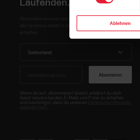
Laufenden.
Abonniere unseren vierzehntägigen Newsletter, um
Ablehnen
alle Updates direkt in deinen Posteingang zu
erhalten.
Wenn du auf „Abonnieren“ klickst, erklärst du dich
damit einverstanden, E-Mails von Polar zu erhalten
und bestätigst, dass du unseren
Datenschutzhinweis
gelesen hast.