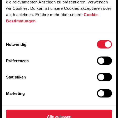
die relevantesten Anzeigen zu präsentieren, verwenden
einverstanden, E-Mails von Polar zu erhalten und bestätigst,
dass du unseren
Datenschutzhinweis gelesen hast.
wir Cookies. Du kannst unsere Cookies akzeptieren oder
auch ablehnen. Erfahre mehr über unsere
Cookie-
Bestimmungen
.
Produkte
Über Polar
Einwilligungsauswahl
Uhren
Wer wir sind
Notwendig
Sensoren
Science
Präferenzen
Accessoires
Polar for Business
Jobs
Statistiken
Blog
Media Room
Marketing
Softwareversionen
Alle zulassen