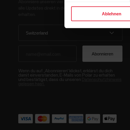
Abonniere unseren vierzehntägigen Newsletter, um
alle Updates direkt in deinen Posteingang zu
Ablehnen
erhalten.
Wenn du auf „Abonnieren“ klickst, erklärst du dich
damit einverstanden, E-Mails von Polar zu erhalten
und bestätigst, dass du unseren
Datenschutzhinweis
gelesen hast.