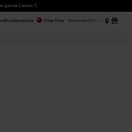
das ganze Leben 💪
ess
Kundenservice
Polar Flow