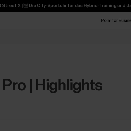
 Street X | 🆕 Die City-Sportuhr für das Hybrid-Training und 
Polar for Busin
 Pro | Highlights