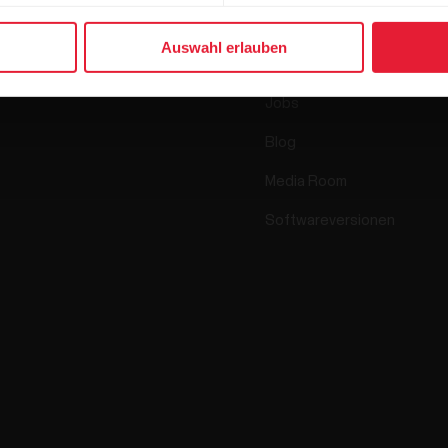
Sensoren
Science
Auswahl erlauben
Accessoires
Polar for Business
Jobs
Blog
Media Room
Softwareversionen