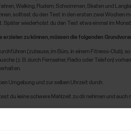
fahren, Walking, Rudern, Schwimmen, Skaten und Langlau
önnen, solltest du den Test in den ersten zwei Wochen m
t. Später wiederholst du den Test etwa einmal im Monat
 erzielen zu können, müssen die folgenden Grundvorau
urchführen (zuhause, im Büro, in einem Fitness-Club), s
sche (z. B. durch Fernseher, Radio oder Telefon) vorhan
erhalten.
lben Umgebung und zur selben Uhrzeit durch.
est du keine schwere Mahlzeit zu dir nehmen und auch n
 des Tests schwere körperliche Aktivitäten, alkoholisc
.