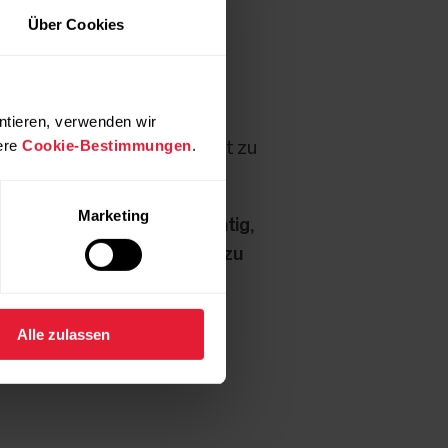
 dich 1-3 Minuten lang.
Über Cookies
quenz-Sensor am OH1 Sensor
ntieren, verwenden wir
ere
Cookie-Bestimmungen
.
 um die Blutzirkulation nicht zu
Marketing
zu kommunizieren.
Es ist wichtig,
n Test beeinflussen und dazu
hgeführt werden:
Alle zulassen