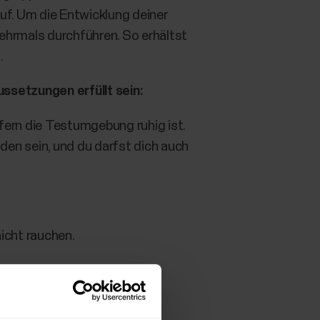
f. Um die Entwicklung deiner
ehrmals durchführen. So erhältst
.
ssetzungen erfüllt sein:
ofern die Testumgebung ruhig ist.
den sein, und du darfst dich auch
icht rauchen.
he Getränke und