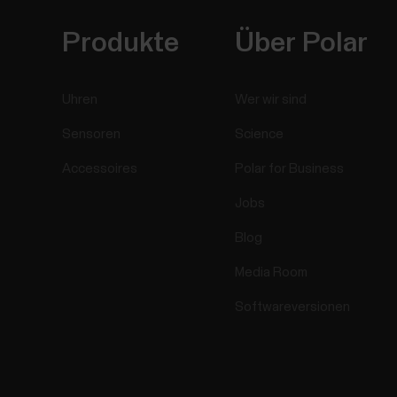
Produkte
Über Polar
Uhren
Wer wir sind
Sensoren
Science
Accessoires
Polar for Business
Jobs
Blog
Media Room
Softwareversionen