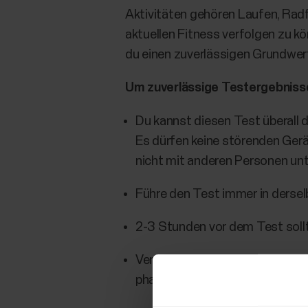
Aktivitäten gehören Laufen, Rad
aktuellen Fitness verfolgen zu k
du einen zuverlässigen Grundwer
Um zuverlässige Testergebnisse
Du kannst diesen Test überall d
Es dürfen keine störenden Geräu
nicht mit anderen Personen unt
Führe den Test immer in derse
2-3 Stunden vor dem Test sollt
Vermeide am Vortag und am Tag
pharmazeutische Stimulanzien