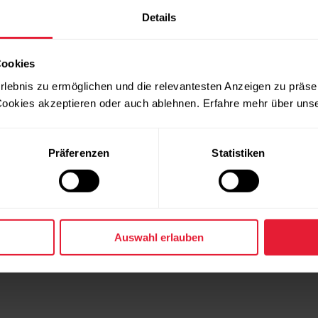
 sein. Lege dich vor Beginn des Tests hin und entspanne
Details
Cookies
 an deinem Unter- oder Oberarm. Der optische Herzfre
rlebnis zu ermöglichen und die relevantesten Anzeigen zu präse
ookies akzeptieren oder auch ablehnen. Erfahre mehr über uns
Haut sein. Das Armband darf jedoch nicht zu fest sitzen,
Präferenzen
Statistiken
öglichst wenig und vermeide es, mit anderen Personen 
 so wenig wie bewegst, da auch kleine Bewegungen de
gt.
 dem OH1 mithilfe der folgenden Polar Geräte/Apps durc
Auswahl erlauben