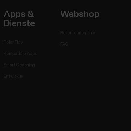
Apps &
Webshop
Dienste
Retourenrichtlinie
Polar Flow
FAQ
Kompatible Apps
Smart Coaching
Entwickler