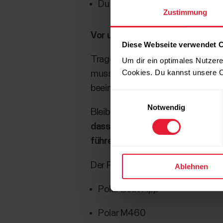
Du solltest entspannt und ruhig
Zustimmung
Vor und während des Tests
Diese Webseite verwendet 
Trage deinen OH1 eng anliegend
Um dir ein optimales Nutzere
Cookies. Du kannst unsere C
muss konstant in Kontakt mit der 
beeinträchtigen.
Einwilligungsauswahl
Notwendig
Bleibe entspannt, bewege dich m
dass du dich während des Tests
führen können, dass er fehlschlä
Der Polar Fitness Test kann mit
Ablehnen
Polar Beat App
Polar M460