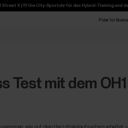
 Street X | 🆕 Die City-Sportuhr für das Hybrid-Training und 
Polar for Busin
ss Test mit dem OH1
zusammen, wie gut dein Herz-Kreislaufsystem arbeitet, 