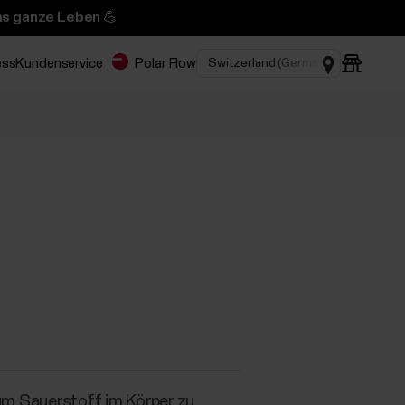
das ganze Leben 💪
ess
Kundenservice
Polar Flow
um Sauerstoff im Körper zu