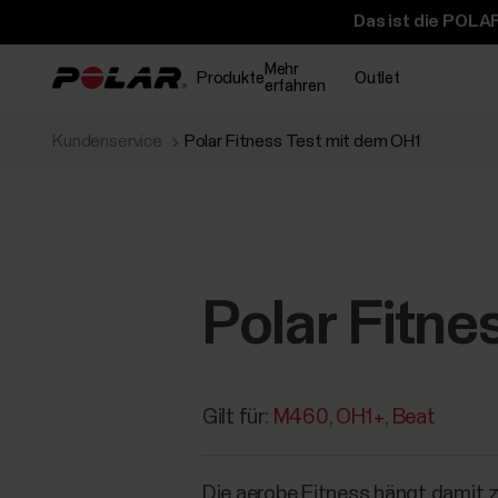
Das ist die POLAR
Mehr
Produkte
Outlet
erfahren
Kundenservice
Polar Fitness Test mit dem OH1
Polar Fitne
Gilt für:
M460
OH1+
Beat
Die aerobe Fitness hängt damit 