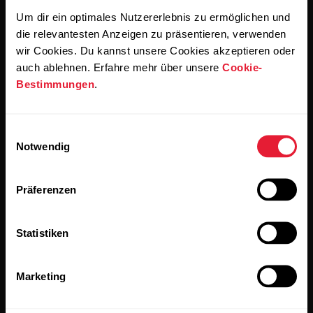
Um dir ein optimales Nutzererlebnis zu ermöglichen und
die relevantesten Anzeigen zu präsentieren, verwenden
wir Cookies. Du kannst unsere Cookies akzeptieren oder
Wenn du auf „Abonnieren“ klickst, erklärst du dich damit
einverstanden, E-Mails von Polar zu erhalten und bestätigst,
auch ablehnen. Erfahre mehr über unsere
Cookie-
dass du unseren
Datenschutzhinweis gelesen hast.
Bestimmungen
.
Produkte
Über Polar
Einwilligungsauswahl
Notwendig
Uhren
Wer wir sind
Präferenzen
Sensoren
Science
Accessoires
Polar for Business
Statistiken
Jobs
Marketing
Blog
Media Room