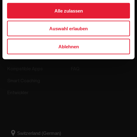
Softwareversionen
Alle zulassen
Auswahl erlauben
Apps & Dienste
Webshop
Ablehnen
Polar Flow
Retourenrichtlinie
Kompatible Apps
FAQ
Smart Coaching
Entwickler