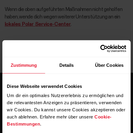
Wenn die oben aufgeführten Maßnahmen nicht geholfen
haben, wende dich wegen weiterer Unterstützung an ein
lokales Polar Service-Center
.
Zustimmung
Details
Über Cookies
Diese Webseite verwendet Cookies
Um dir ein optimales Nutzererlebnis zu ermöglichen und
die relevantesten Anzeigen zu präsentieren, verwenden
wir Cookies. Du kannst unsere Cookies akzeptieren oder
Bleibe auf dem Laufenden.
auch ablehnen. Erfahre mehr über unsere
Cookie-
Bestimmungen
.