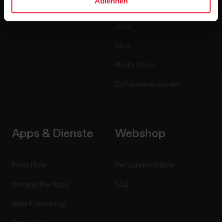
Ablehnen
Accessoires
Polar for Business
Jobs
Blog
Media Room
Softwareversionen
Apps & Dienste
Webshop
Polar Flow
Retourenrichtlinie
Kompatible Apps
FAQ
Smart Coaching