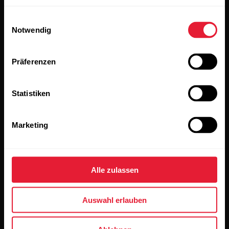
Abonniere unseren vierzehntägigen Newsletter, um
alle Updates direkt in deinen Posteingang zu erhalten.
Einwilligungsauswahl
Notwendig
Präferenzen
Statistiken
Wenn du auf „Abonnieren“ klickst, erklärst du dich damit
einverstanden, E-Mails von Polar zu erhalten und bestätigst,
Marketing
dass du unseren
Datenschutzhinweis gelesen hast.
Produkte
Über Polar
Alle zulassen
Uhren
Wer wir sind
Auswahl erlauben
Sensoren
Science