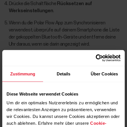
Drücke die Schaltfläche
Rücksetzen auf
Werkseinstellungen
.
Wenn du die Polar Flow App zum Synchronisieren
verwendest, überprüfe auf deinem Smartphone die Liste
der gekoppelten Bluetooth-Geräte und entferne deine
Uhr daraus, wenn sie darin angezeigt wird.
Jetzt musst du deine Uhr erneut einrichten, entweder über
dein Smartphone oder einen Computer. Denke daran, für die
Zustimmung
Details
Über Cookies
Einrichtung dasselbe Polar Konto wie vor dem
Zurücksetzen zu verwenden.
Diese Webseite verwendet Cookies
Wenn du keinen Computer verwendest oder
Um dir ein optimales Nutzererlebnis zu ermöglichen und
das Zurücksetzen mit dem Computer nicht
die relevantesten Anzeigen zu präsentieren, verwenden
funktioniert, kannst du deine Uhr auch am
wir Cookies. Du kannst unsere Cookies akzeptieren oder
Gerät selbst zurücksetzen: Drücke und
auch ablehnen. Erfahre mehr über unsere
Cookie-
halte die Uhr-Taste 10 Sekunden lang, bis ein