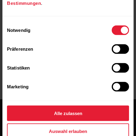
Bestimmungen
.
Polar Logo angezeigt wird. Warte, bis die Uhr
neu startet und wiederhole diesen Vorgang
10-12 Mal. Wenn das Zurücksetzen auf die
Einwilligungsauswahl
Werkseinstellungen abgeschlossen ist,
Notwendig
fordert dich die Uhr auf, deine Sprache
auszuwählen.
Präferenzen
Statistiken
Marketing
Alle zulassen
Auswahl erlauben