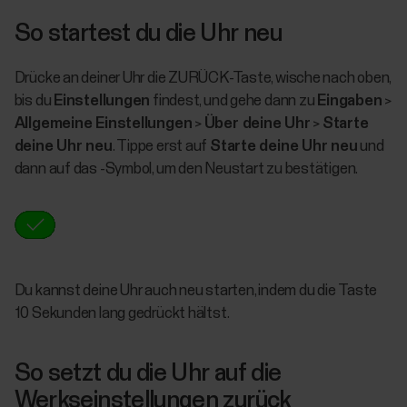
So startest du die Uhr neu
Drücke an deiner Uhr die ZURÜCK-Taste, wische nach oben,
bis du
Einstellungen
findest, und gehe dann zu
Eingaben
>
Allgemeine Einstellungen
>
Über deine Uhr
>
Starte
deine Uhr neu
. Tippe erst auf
Starte deine Uhr neu
und
dann auf das -Symbol, um den Neustart zu bestätigen.
Du kannst deine Uhr auch neu starten, indem du die Taste
10 Sekunden lang gedrückt hältst.
So setzt du die Uhr auf die
Werkseinstellungen zurück