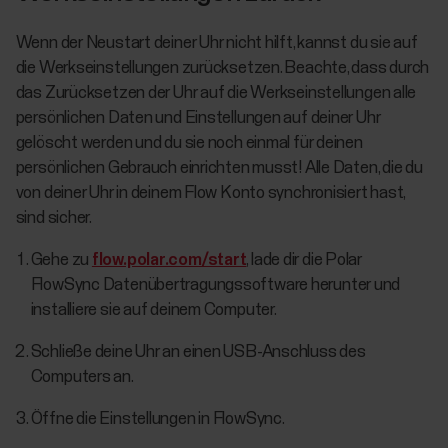
Wenn der Neustart deiner Uhr nicht hilft, kannst du sie auf
die Werkseinstellungen zurücksetzen. Beachte, dass durch
das Zurücksetzen der Uhr auf die Werkseinstellungen alle
persönlichen Daten und Einstellungen auf deiner Uhr
gelöscht werden und du sie noch einmal für deinen
persönlichen Gebrauch einrichten musst! Alle Daten, die du
von deiner Uhr in deinem Flow Konto synchronisiert hast,
sind sicher.
Gehe zu
flow.polar.com/start
, lade dir die Polar
FlowSync Datenübertragungssoftware herunter und
installiere sie auf deinem Computer.
Schließe deine Uhr an einen USB-Anschluss des
Computers an.
Öffne die Einstellungen in FlowSync.