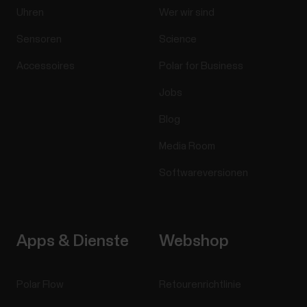
Uhren
Wer wir sind
Sensoren
Science
Accessoires
Polar for Business
Jobs
Blog
Media Room
Softwareversionen
Apps & Dienste
Webshop
Polar Flow
Retourenrichtlinie