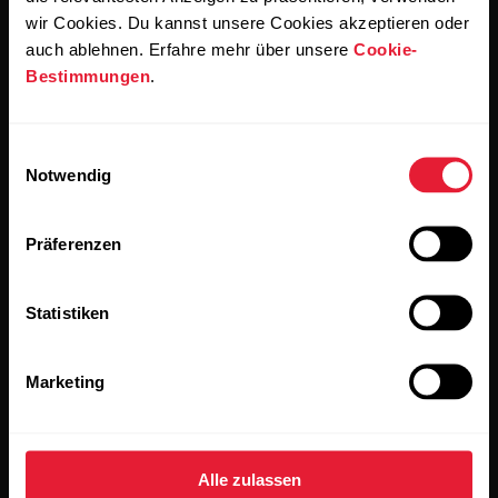
wir Cookies. Du kannst unsere Cookies akzeptieren oder
auch ablehnen. Erfahre mehr über unsere
Cookie-
Bestimmungen
.
Einwilligungsauswahl
Bleibe auf dem Laufenden.
Notwendig
Abonniere unseren vierzehntägigen Newsletter, um
Präferenzen
alle Updates direkt in deinen Posteingang zu erhalten.
Statistiken
Marketing
Wenn du auf „Abonnieren“ klickst, erklärst du dich damit
Alle zulassen
einverstanden, E-Mails von Polar zu erhalten und bestätigst,
dass du unseren
Datenschutzhinweis gelesen hast.