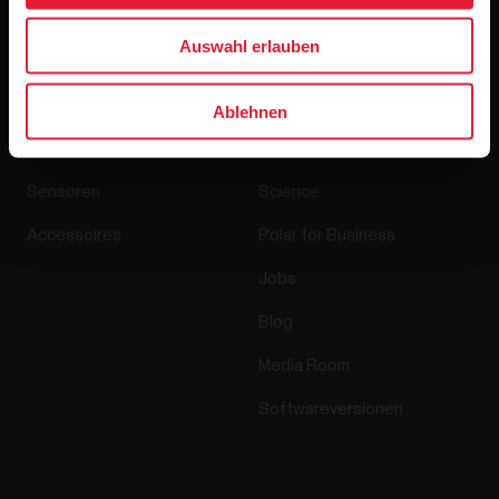
Auswahl erlauben
Produkte
Über Polar
Ablehnen
Uhren
Wer wir sind
Sensoren
Science
Accessoires
Polar for Business
Jobs
Blog
Media Room
Softwareversionen