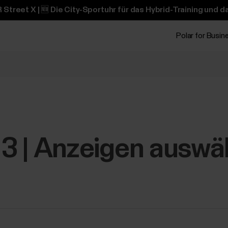
 Street X | 🆕 Die City-Sportuhr für das Hybrid-Training und 
Polar for Busin
e 3 | Anzeigen auswä