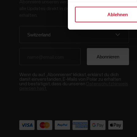
Abonniere unseren vierzehntägigen Newsletter, um
alle Updates direkt in deinen Posteingang zu
Ablehnen
erhalten.
Wenn du auf „Abonnieren“ klickst, erklärst du dich
damit einverstanden, E-Mails von Polar zu erhalten
und bestätigst, dass du unseren
Datenschutzhinweis
gelesen hast.