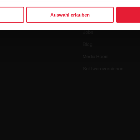
Sensoren
Science
Auswahl erlauben
Accessoires
Polar for Business
Jobs
Blog
Media Room
Softwareversionen