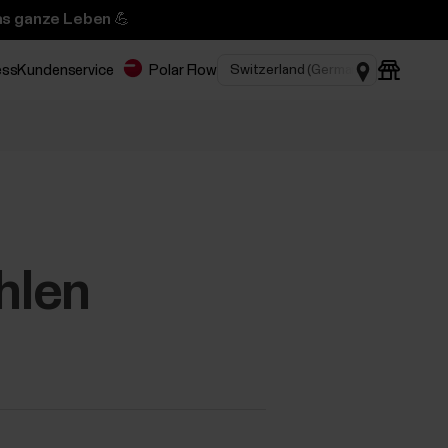
das ganze Leben 💪
ess
Kundenservice
Polar Flow
hlen