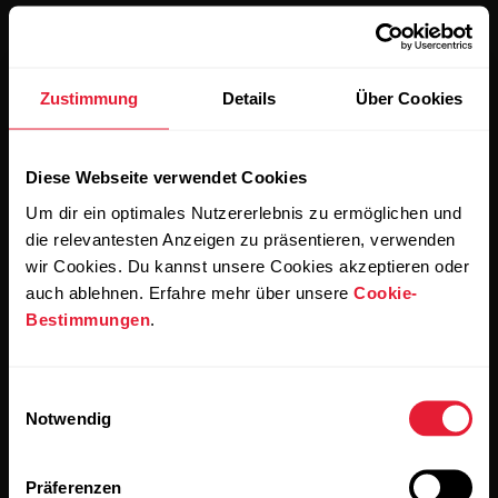
Zustimmung
Details
Über Cookies
Bleibe auf dem Laufenden.
Diese Webseite verwendet Cookies
Um dir ein optimales Nutzererlebnis zu ermöglichen und
Abonniere unseren vierzehntägigen Newsletter, um
alle Updates direkt in deinen Posteingang zu erhalten.
die relevantesten Anzeigen zu präsentieren, verwenden
wir Cookies. Du kannst unsere Cookies akzeptieren oder
auch ablehnen. Erfahre mehr über unsere
Cookie-
Bestimmungen
.
Einwilligungsauswahl
Notwendig
Wenn du auf „Abonnieren“ klickst, erklärst du dich damit
einverstanden, E-Mails von Polar zu erhalten und bestätigst,
Präferenzen
dass du unseren
Datenschutzhinweis gelesen hast.