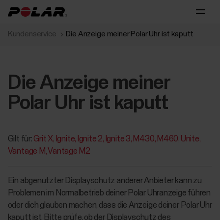
Kundenservice
Die Anzeige meiner Polar Uhr ist kaputt
Die Anzeige meiner
Polar Uhr ist kaputt
Gilt für:
Grit X
Ignite
Ignite 2
Ignite 3
M430
M460
Unite
Vantage M
Vantage M2
Ein abgenutzter Displayschutz anderer Anbieter kann zu
Problemen im Normalbetrieb deiner Polar Uhranzeige führen
oder dich glauben machen, dass die Anzeige deiner Polar Uhr
kaputt ist. Bitte prüfe, ob der Displayschutz des